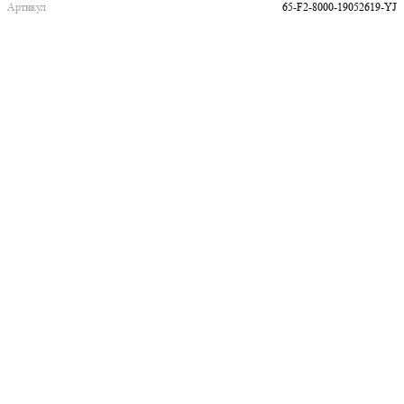
Артикул
65-F2-8000-19052619-YJ