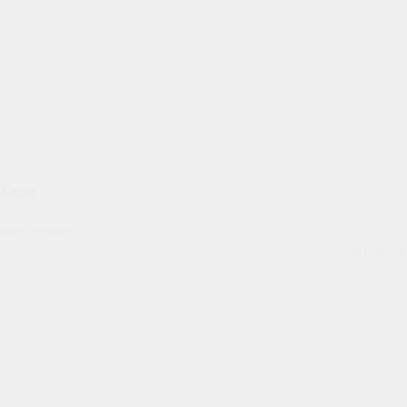
Колье
цена по запросу
Артикул
39-12-90915066-SB