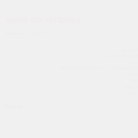
цена по запросу
Наличие:
на складе
Размер
42.0-45.0
Артикул
39-20-250011-DSR
Вес
3.58 г
Вставки
48 Бр Кр-57 0,120Ct 3/7А ,1 Перламутр 0,700
Металл
Золото
Проба
585
Цвет металла
Желтый
Страна происхождения
ГОНКОНГ
Гарнитур