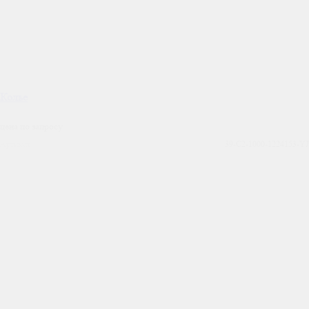
Колье
цена по запросу
Артикул
39-C2-1000-1224153-YJ