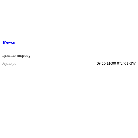
Колье
цена по запросу
Артикул
39-20-M000-072401-GW