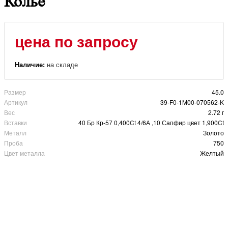
Колье
цена по запросу
Наличие:
на складе
Размер
45.0
Артикул
39-F0-1M00-070562-K
Вес
2.72 г
Вставки
40 Бр Кр-57 0,400Ct 4/6А ,10 Сапфир цвет 1,900Ct
Металл
Золото
Проба
750
Цвет металла
Желтый