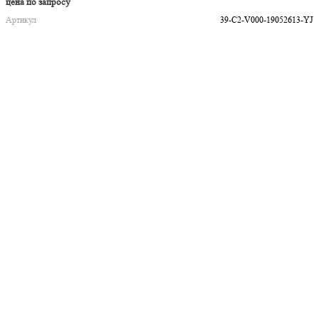
цена по запросу
Артикул
39-C2-V000-19052613-YJ