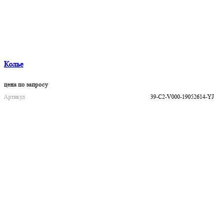
Колье
цена по запросу
Артикул
39-C2-V000-19052614-YJ