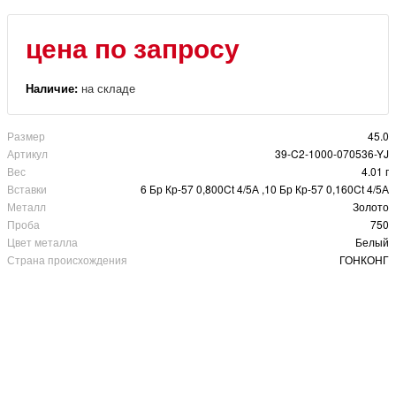
цена по запросу
Наличие:
на складе
Размер
45.0
Артикул
39-C2-1000-070536-YJ
Вес
4.01 г
Вставки
6 Бр Кр-57 0,800Ct 4/5А ,10 Бр Кр-57 0,160Ct 4/5А
Металл
Золото
Проба
750
Цвет металла
Белый
Страна происхождения
ГОНКОНГ