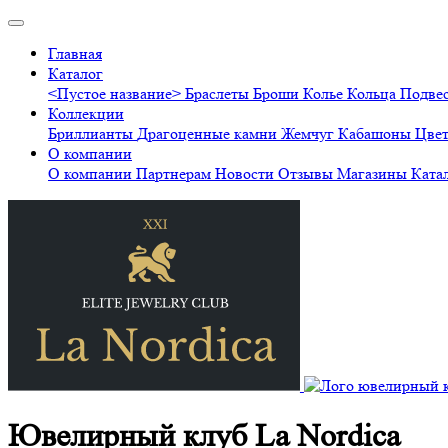
Главная
Каталог
<Пустое название>
Браслеты
Броши
Колье
Кольца
Подве
Коллекции
Бриллианты
Драгоценные камни
Жемчуг
Кабашоны
Цве
О компании
О компании
Партнерам
Новости
Отзывы
Магазины
Ката
Ювелирный клуб La Nordica