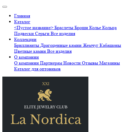
Главная
Каталог
<Пустое название>
Браслеты
Броши
Колье
Кольца
Подвески
Серьги
Все изделия
Коллекции
Бриллианты
Драгоценные камни
Жемчуг
Кабашоны
Цветные камни
Все изделия
О компании
О компании
Партнерам
Новости
Отзывы
Магазины
Каталог для оптовиков