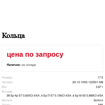
Кольца
цена по запросу
Наличие:
на складе
Размер
17.5
Артикул
29-12-1000-122501-NB
Вес
3.87 г
Вставки
38 Бр Кр-57 0,600Ct 4/5А ,4 Бр П-57 0,156Ct 4/5А ,4 Бр М-55 0,989Ct 4/5А
Металл
Золото
Проба
585