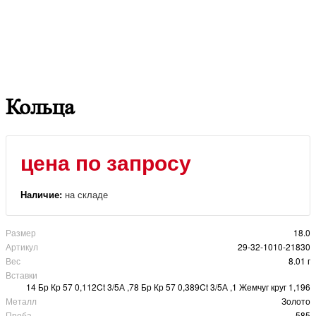
Кольца
цена по запросу
Наличие:
на складе
Размер
18.0
Артикул
29-32-1010-21830
Вес
8.01 г
Вставки
14 Бр Кр 57 0,112Ct 3/5А ,78 Бр Кр 57 0,389Ct 3/5А ,1 Жемчуг круг 1,196
Металл
Золото
Проба
585