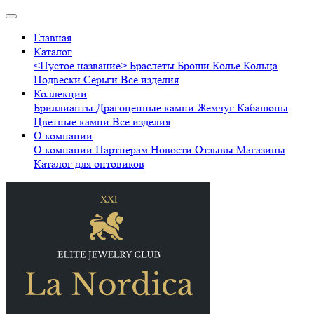
Главная
Каталог
<Пустое название>
Браслеты
Броши
Колье
Кольца
Подвески
Серьги
Все изделия
Коллекции
Бриллианты
Драгоценные камни
Жемчуг
Кабашоны
Цветные камни
Все изделия
О компании
О компании
Партнерам
Новости
Отзывы
Магазины
Каталог для оптовиков