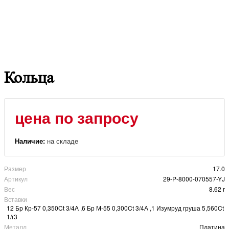
Кольца
цена по запросу
Наличие:
на складе
Размер
17.0
Артикул
29-P-8000-070557-YJ
Вес
8.62 г
Вставки
12 Бр Кр-57 0,350Ct 3/4А ,6 Бр М-55 0,300Ct 3/4А ,1 Изумруд груша 5,560Ct
1/г3
Металл
Платина