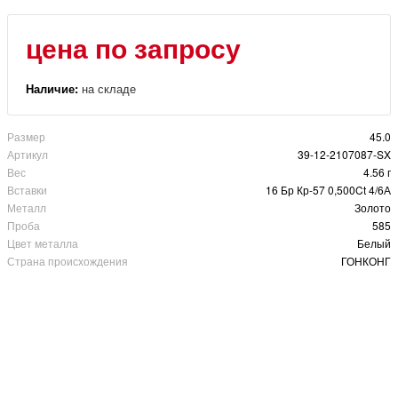
цена по запросу
Наличие:
на складе
Размер
45.0
Артикул
39-12-2107087-SX
Вес
4.56 г
Вставки
16 Бр Кр-57 0,500Ct 4/6А
Металл
Золото
Проба
585
Цвет металла
Белый
Страна происхождения
ГОНКОНГ