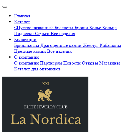
Главная
Каталог
<Пустое название>
Браслеты
Броши
Колье
Кольца
Подвески
Серьги
Все изделия
Коллекции
Бриллианты
Драгоценные камни
Жемчуг
Кабашоны
Цветные камни
Все изделия
О компании
О компании
Партнерам
Новости
Отзывы
Магазины
Каталог для оптовиков