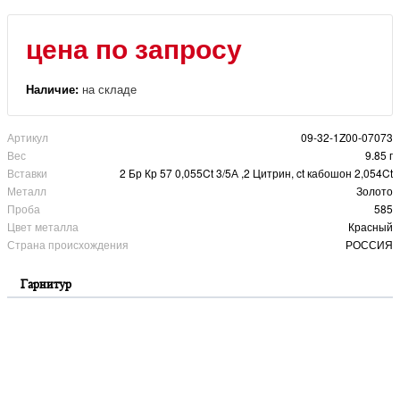
цена по запросу
Наличие:
на складе
Артикул
09-32-1Z00-07073
Вес
9.85 г
Вставки
2 Бр Кр 57 0,055Ct 3/5А ,2 Цитрин, ct кабошон 2,054Ct
Металл
Золото
Проба
585
Цвет металла
Красный
Страна происхождения
РОССИЯ
Гарнитур