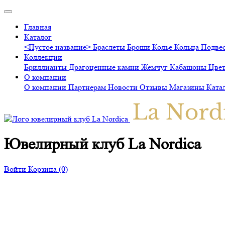
Главная
Каталог
<Пустое название>
Браслеты
Броши
Колье
Кольца
Подве
Коллекции
Бриллианты
Драгоценные камни
Жемчуг
Кабашоны
Цве
О компании
О компании
Партнерам
Новости
Отзывы
Магазины
Ката
Ювелирный клуб La Nordica
Войти
Корзина
(0)