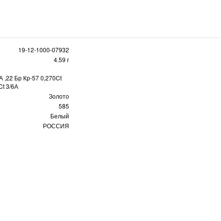
19-12-1000-07932
4.59 г
А ,22 Бр Кр-57 0,270Ct
Ct 3/6А
Золото
585
Белый
РОССИЯ