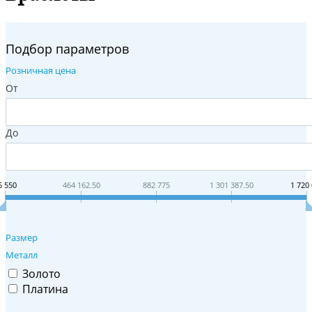
Подбор параметров
Розничная цена
От
До
5 550
464 162.50
882 775
1 301 387.50
1 720
Размер
Металл
Золото
Платина