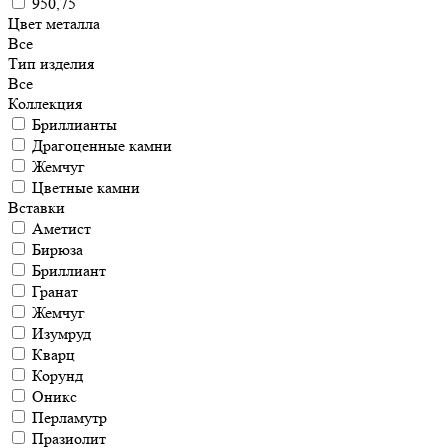
950,75
Цвет металла
Все
Тип изделия
Все
Коллекция
Бриллианты
Драгоценные камни
Жемчуг
Цветные камни
Вставки
Аметист
Бирюза
Бриллиант
Гранат
Жемчуг
Изумруд
Кварц
Корунд
Оникс
Перламутр
Празиолит