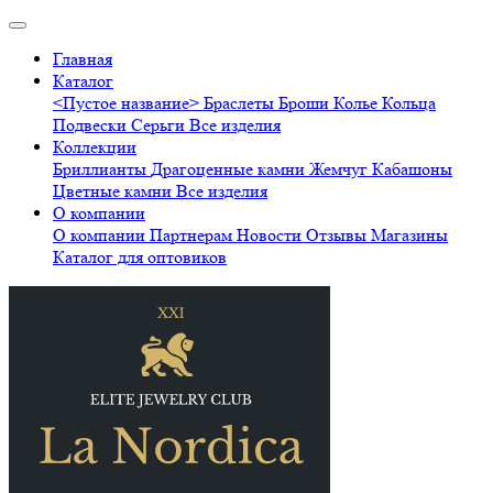
Главная
Каталог
<Пустое название>
Браслеты
Броши
Колье
Кольца
Подвески
Серьги
Все изделия
Коллекции
Бриллианты
Драгоценные камни
Жемчуг
Кабашоны
Цветные камни
Все изделия
О компании
О компании
Партнерам
Новости
Отзывы
Магазины
Каталог для оптовиков