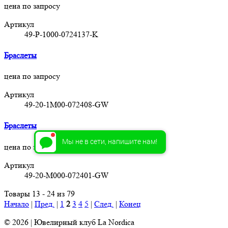
цена по запросу
Артикул
49-P-1000-0724137-K
Браслеты
цена по запросу
Артикул
49-20-1M00-072408-GW
Браслеты
Мы не в сети, напишите нам!
цена по запросу
Артикул
49-20-M000-072401-GW
Товары 13 - 24 из 79
Начало
|
Пред.
|
1
2
3
4
5
|
След.
|
Конец
© 2026 | Ювелирный клуб La Nordica