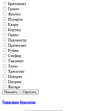
Бриллиант
Гранат
Жемчуг
Изумруд
Кварц
Корунд
Оникс
Перламутр
Празиолит
Рубин
Сапфир
Танзанит
Топаз
Хризолит
Цаворит
Цитрин
Янтарь
Тенисные браслеты