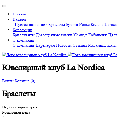
Главная
Каталог
<Пустое название>
Браслеты
Броши
Колье
Кольца
Подве
Коллекции
Бриллианты
Драгоценные камни
Жемчуг
Кабашоны
Цве
О компании
О компании
Партнерам
Новости
Отзывы
Магазины
Ката
Ювелирный клуб La Nordica
Войти
Корзина
(0)
Браслеты
Подбор параметров
Розничная цена