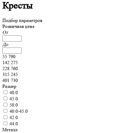
Кресты
Подбор параметров
Розничная цена
От
До
55 790
142 275
228 760
315 245
401 730
Размер
40.0
45.0
50.0
40.0-45.0
42.0
44.0
Металл