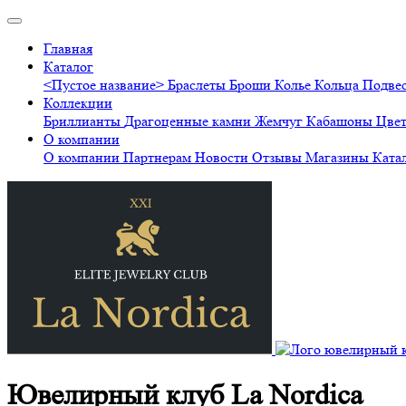
Главная
Каталог
<Пустое название>
Браслеты
Броши
Колье
Кольца
Подве
Коллекции
Бриллианты
Драгоценные камни
Жемчуг
Кабашоны
Цве
О компании
О компании
Партнерам
Новости
Отзывы
Магазины
Ката
Ювелирный клуб La Nordica