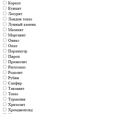
Коралл
Кунцит
Лазурит
Лондон топаз
Лунный камень
Малахит
Морганит
Оникс
Опал
Перламутр
Пироп
Празиолит
Раухтопаз
Родолит
Рубин
Сапфир
Танзанит
Топаз
Турмалин
Хризолит
Хромдиопсид