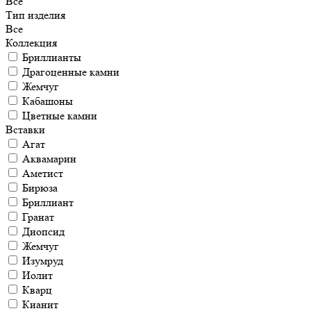
Все
Тип изделия
Все
Коллекция
Бриллианты
Драгоценные камни
Жемчуг
Кабашоны
Цветные камни
Вставки
Агат
Аквамарин
Аметист
Бирюза
Бриллиант
Гранат
Диопсид
Жемчуг
Изумруд
Иолит
Кварц
Кианит