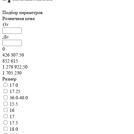
Подбор параметров
Розничная цена
От
До
0
426 307.50
852 615
1 278 922.50
1 705 230
Размер
17.0
17.25
36.0-40.0
15.5
16
17
17.5
18.0