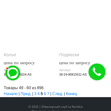
Колье
Подвески
цена по запросу
цена по запросу
Артикул
Артикул
39-24-90915024-AS
39-24-90915011-AS
Товары 49 - 60 из 896
Начало
|
Пред.
|
3
4
5
6
7
|
След.
|
Конец
© 2026 | Ювелирный клуб La Nordica