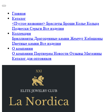
Главная
Каталог
<Пустое название>
Браслеты
Броши
Колье
Кольца
Подвески
Серьги
Все изделия
Коллекции
Бриллианты
Драгоценные камни
Жемчуг
Кабашоны
Цветные камни
Все изделия
О компании
О компании
Партнерам
Новости
Отзывы
Магазины
Каталог для оптовиков