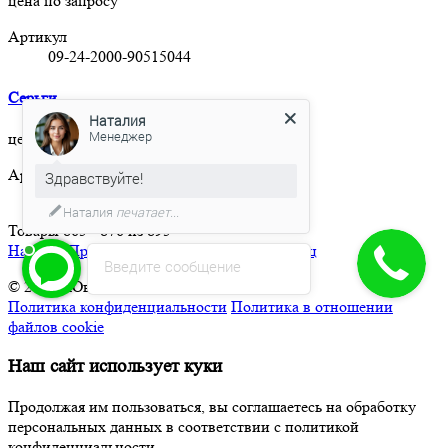
цена по запросу
Артикул
09-24-2000-90515044
Серьги
Наталия
Менеджер
цена по запросу
Артикул
Здравствуйте!
09-20-1000-07782
Наталия
печатает...
Товары 865 - 876 из 895
Начало
|
Пред.
|
71
72
73
74
75
|
След.
|
Конец
Введите сообщение
© 2026 | Ювелирный клуб La Nordica
Политика конфиденциальности
Политика в отношении
файлов cookie
Наш сайт использует куки
Продолжая им пользоваться, вы соглашаетесь на обработку
персональных данных в соответствии с политикой
конфиденциальности